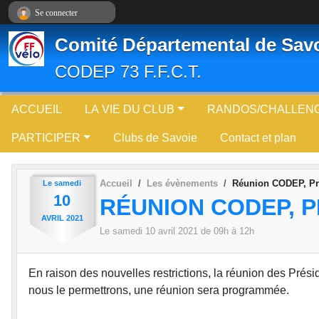
Panneau de gestion des cookies
Se connecter
Comité Départemental de Sav
CODEP 73 F.F.C.T.
ACCUEIL
LA VIE DU CLUB
RANDOS/CHALLENG
PARTICIPER
Clubs de Savoie
Contact et plan
Accueil
Les évènements
Réunion CODEP, Pr
Le
samedi
10
RÉUNION CODEP, P
AVRIL
2021
Le
samedi
10
avril
2021
de 09h à 12h
En raison des nouvelles restrictions, la réunion des Prési
nous le permettrons, une réunion sera programmée.