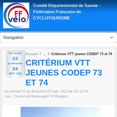
Panneau de gestion des cookies
Comité Départemental de Savoie -
Fédération Française de
CYCLOTOURISME
Du
samedi
Accueil
Critérium VTT jeunes CODEP 73 et 74
23
CRITÉRIUM VTT
au
dimanche
24
JEUNES CODEP 73
SEPT.
2023
ET 74
Du
samedi
23
au
dimanche
24
sept.
2023
de 12h à 17h
Lieu :
Chemin de Beauregard
74
Manigod