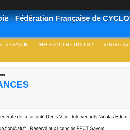
oie - Fédération Française de CYC
E de SAVOIE
INFOS et LIENS UTILES
VOYAGES e
ces
ANCES
érale de la sécurité Denis Vitiel. Intervenants Nicolas Eduin 
ge.flon@sfr.fr". Réservé aux licenciés FFCT Savoie.