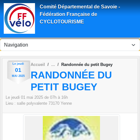
Panneau de gestion des cookies
Comité Départemental de Savoie -
Fédération Française de
CYCLOTOURISME
Le
jeudi
Accueil
Randonnée du petit Bugey
01
RANDONNÉE DU
MAI
2025
PETIT BUGEY
Le
jeudi
01
mai
2025
de 07h à 16h
Lieu :
salle polyvalente
73170
Yenne