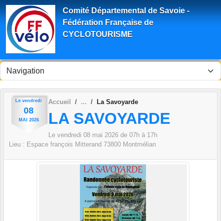
Panneau de gestion des cookies
Comité Départemental de Savoie -
Fédération Française de
CYCLOTOURISME
Le
vendredi
Accueil
La Savoyarde
08
LA SAVOYARDE
MAI
2026
Le
vendredi
08
mai
2026
de 07h à 17h
Lieu :
Espace françois Mitterand
73800
Montmélian