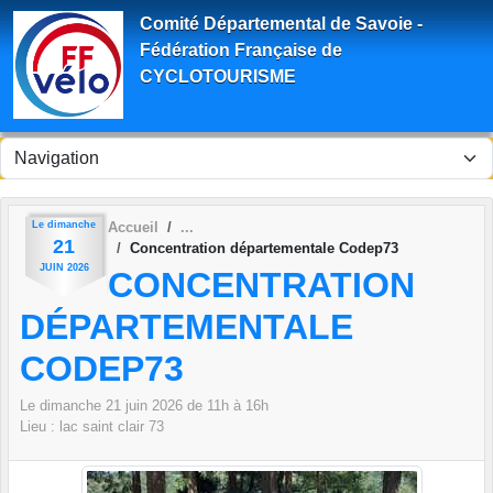
Panneau de gestion des cookies
Comité Départemental de Savoie -
Fédération Française de
CYCLOTOURISME
Le
dimanche
Accueil
21
Concentration départementale Codep73
JUIN
2026
CONCENTRATION
DÉPARTEMENTALE
CODEP73
Le
dimanche
21
juin
2026
de 11h à 16h
Lieu :
lac saint clair
73